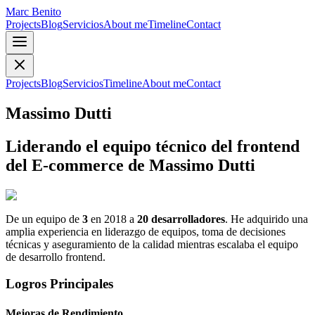
Marc Benito
Projects
Blog
Servicios
About me
Timeline
Contact
Projects
Blog
Servicios
Timeline
About me
Contact
Massimo Dutti
Liderando el equipo técnico del frontend
del
E-commerce
de Massimo Dutti
De un equipo de
3
en 2018 a
20 desarrolladores
. He adquirido una
amplia experiencia en liderazgo de equipos, toma de decisiones
técnicas y aseguramiento de la calidad mientras escalaba el equipo
de desarrollo frontend.
Logros Principales
Mejoras de Rendimiento